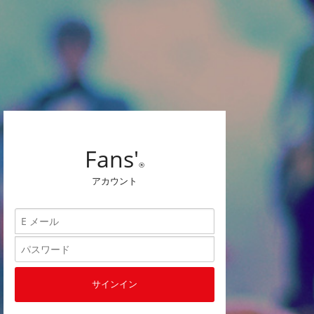
Fans'
®
アカウント