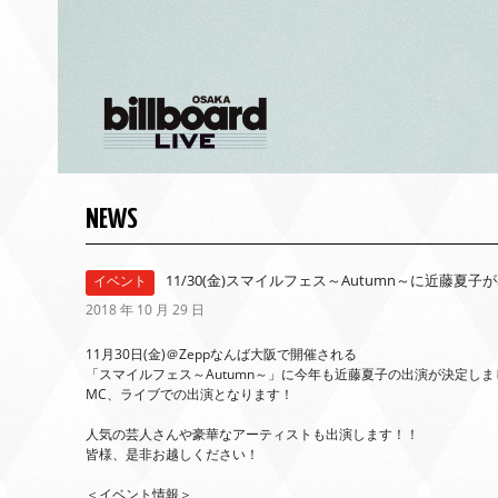
NEWS
11/30(金)スマイルフェス～Autumn～に近藤夏子
イベント
2018 年 10 月 29 日
11月30日(金)＠Zeppなんば大阪で開催される
「スマイルフェス～Autumn～」に今年も近藤夏子の出演が決定しま
MC、ライブでの出演となります！
人気の芸人さんや豪華なアーティストも出演します！！
皆様、是非お越しください！
＜イベント情報＞