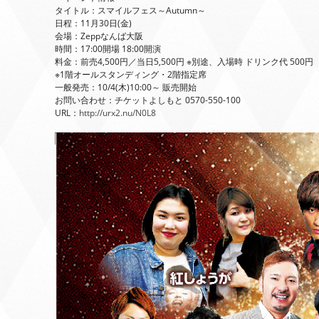
タイトル：スマイルフェス～Autumn～
日程：11月30日(金)
会場：Zeppなんば大阪
時間：17:00開場 18:00開演
料金：前売4,500円／当日5,500円 ※別途、入場時 ドリンク代 500円
※1階オールスタンディング・2階指定席
一般発売：10/4(木)10:00～ 販売開始
お問い合わせ：チケットよしもと 0570-550-100
URL：
http://urx2.nu/N0L8